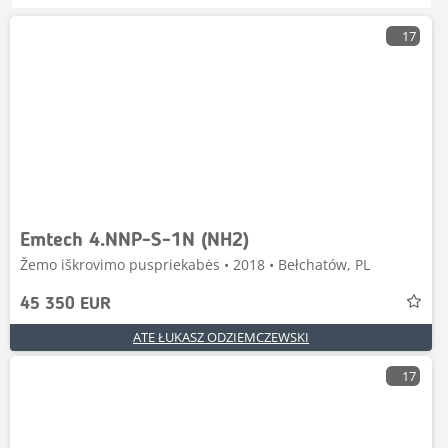
17
Emtech 4.NNP-S-1N (NH2)
Žemo iškrovimo puspriekabės • 2018 • Bełchatów, PL
45 350 EUR
ATE ŁUKASZ ODZIEMCZEWSKI
17