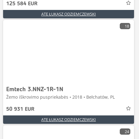
125 584 EUR
ATE ŁUKASZ ODZIEMCZEWSKI
18
Emtech 3.NNZ-1R-1N
Žemo iškrovimo puspriekabės • 2018 • Bełchatów, PL
50 931 EUR
ATE ŁUKASZ ODZIEMCZEWSKI
24