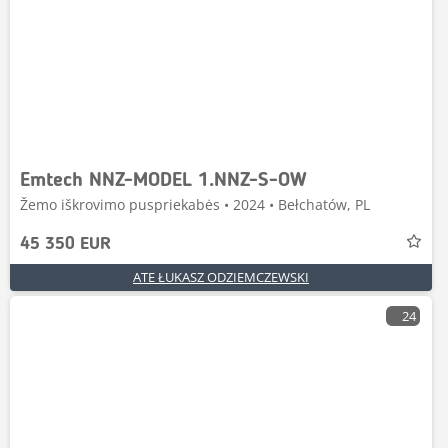
Emtech NNZ-MODEL 1.NNZ-S-OW
Žemo iškrovimo puspriekabės • 2024 • Bełchatów, PL
45 350 EUR
ATE ŁUKASZ ODZIEMCZEWSKI
24