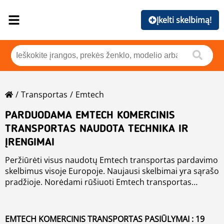
Įkelti skelbimą!
Transportas
Emtech
PARDUODAMA EMTECH KOMERCINIS
TRANSPORTAS NAUDOTA TECHNIKA IR
ĮRENGIMAI
Peržiūrėti visus naudotų Emtech transportas pardavimo
skelbimus visoje Europoje. Naujausi skelbimai yra sąrašo
pradžioje. Norėdami rūšiuoti Emtech transportas
pardavimo skelbimus, spustelėkite ant rūšiavimo
mygtukų, pavyzdžiui, pagal gamintoją, metus, kainą,
buvimo šalį. Jei norite ieškoti kitų
naudota aplinkos
EMTECH KOMERCINIS TRANSPORTAS PASIŪLYMAI : 19