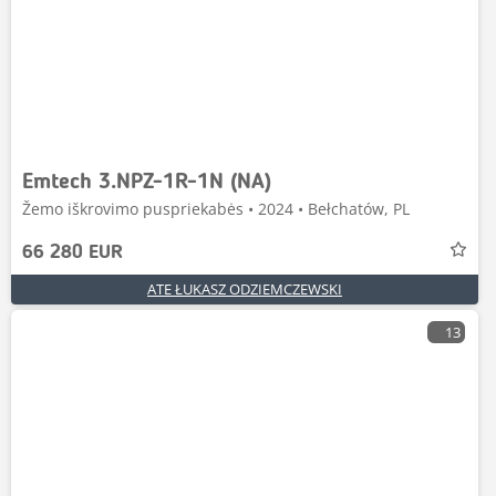
Emtech 3.NPZ-1R-1N (NA)
Žemo iškrovimo puspriekabės • 2024 • Bełchatów, PL
66 280 EUR
ATE ŁUKASZ ODZIEMCZEWSKI
13