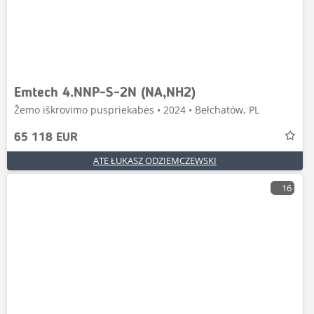
Emtech 4.NNP-S-2N (NA,NH2)
Žemo iškrovimo puspriekabės • 2024 • Bełchatów, PL
65 118 EUR
ATE ŁUKASZ ODZIEMCZEWSKI
16