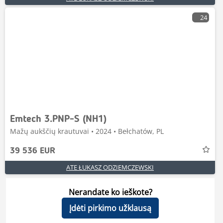
24
Emtech 3.PNP-S (NH1)
Mažų aukščių krautuvai • 2024 • Bełchatów, PL
39 536 EUR
ATE ŁUKASZ ODZIEMCZEWSKI
Nerandate ko ieškote?
Įdėti pirkimo užklausą