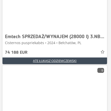
Emtech SPRZEDAŻ/WYNAJEM (28000 l) 3.NBA-S
Cisternos puspriekabės • 2024 • Bełchatów, PL
74 188 EUR
ATE ŁUKASZ ODZIEMCZEWSKI
9