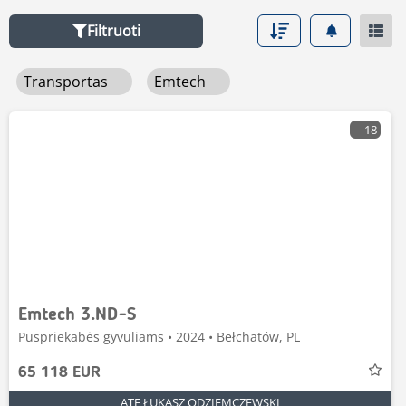
tvarkymo technika
, spustelėkite ant šios nuorodos.
Filtruoti
Transportas
Emtech
18
Emtech 3.ND-S
Puspriekabės gyvuliams • 2024 • Bełchatów, PL
65 118 EUR
ATE ŁUKASZ ODZIEMCZEWSKI