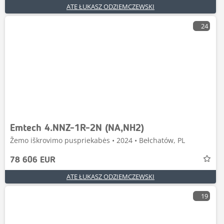
ATE ŁUKASZ ODZIEMCZEWSKI
24
Emtech 4.NNZ-1R-2N (NA,NH2)
Žemo iškrovimo puspriekabės • 2024 • Bełchatów, PL
78 606 EUR
ATE ŁUKASZ ODZIEMCZEWSKI
19