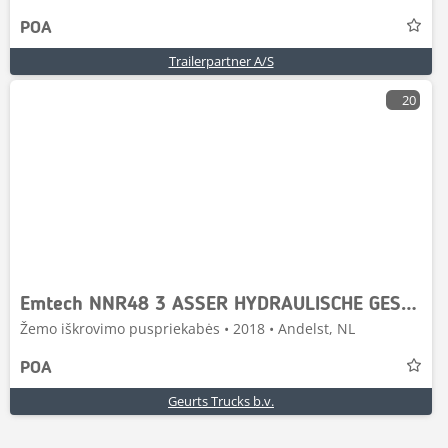
POA
Trailerpartner A/S
20
Emtech NNR48 3 ASSER HYDRAULISCHE GESTUURDE KORTE UITSCHU
Žemo iškrovimo puspriekabės • 2018 • Andelst, NL
POA
Geurts Trucks b.v.