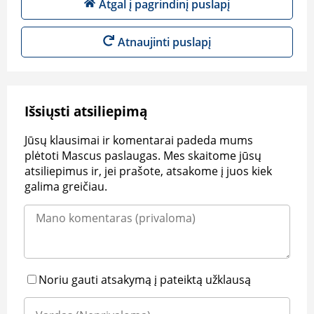
Atgal į pagrindinį puslapį
Atnaujinti puslapį
Išsiųsti atsiliepimą
Jūsų klausimai ir komentarai padeda mums
plėtoti Mascus paslaugas. Mes skaitome jūsų
atsiliepimus ir, jei prašote, atsakome į juos kiek
galima greičiau.
Noriu gauti atsakymą į pateiktą užklausą