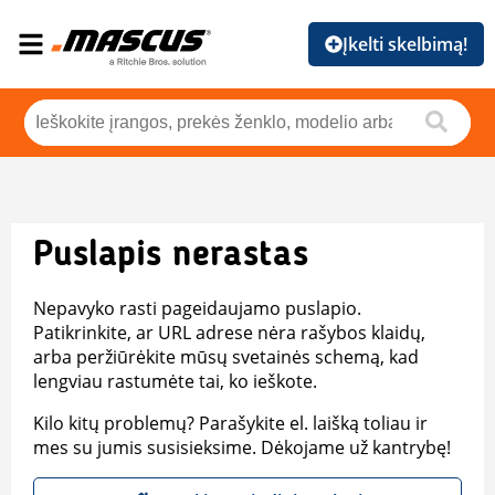
Įkelti skelbimą!
Puslapis nerastas
Nepavyko rasti pageidaujamo puslapio.
Patikrinkite, ar URL adrese nėra rašybos klaidų,
arba peržiūrėkite mūsų svetainės schemą, kad
lengviau rastumėte tai, ko ieškote.
Kilo kitų problemų? Parašykite el. laišką toliau ir
mes su jumis susisieksime. Dėkojame už kantrybę!