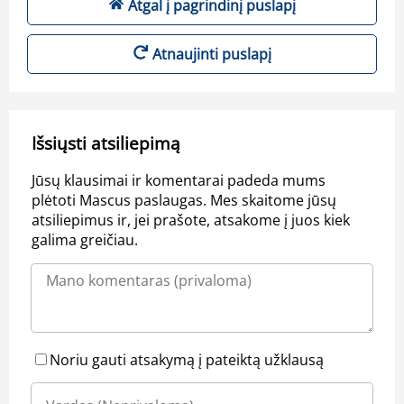
Atgal į pagrindinį puslapį
Atnaujinti puslapį
Išsiųsti atsiliepimą
Jūsų klausimai ir komentarai padeda mums
plėtoti Mascus paslaugas. Mes skaitome jūsų
atsiliepimus ir, jei prašote, atsakome į juos kiek
galima greičiau.
Noriu gauti atsakymą į pateiktą užklausą