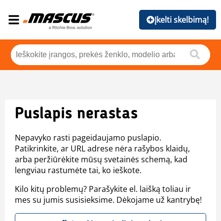
Įkelti skelbimą!
Puslapis nerastas
Nepavyko rasti pageidaujamo puslapio.
Patikrinkite, ar URL adrese nėra rašybos klaidų,
arba peržiūrėkite mūsų svetainės schemą, kad
lengviau rastumėte tai, ko ieškote.
Kilo kitų problemų? Parašykite el. laišką toliau ir
mes su jumis susisieksime. Dėkojame už kantrybę!