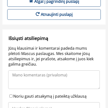
Atgal į pagrindinį puslapį
Atnaujinti puslapį
Išsiųsti atsiliepimą
Jūsų klausimai ir komentarai padeda mums
plėtoti Mascus paslaugas. Mes skaitome jūsų
atsiliepimus ir, jei prašote, atsakome į juos kiek
galima greičiau.
Noriu gauti atsakymą į pateiktą užklausą