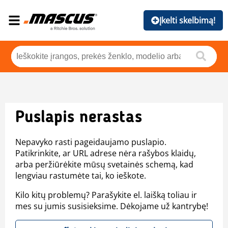
Įkelti skelbimą!
Puslapis nerastas
Nepavyko rasti pageidaujamo puslapio.
Patikrinkite, ar URL adrese nėra rašybos klaidų,
arba peržiūrėkite mūsų svetainės schemą, kad
lengviau rastumėte tai, ko ieškote.
Kilo kitų problemų? Parašykite el. laišką toliau ir
mes su jumis susisieksime. Dėkojame už kantrybę!