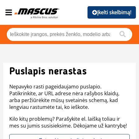
Įkelti skelbimą!
Puslapis nerastas
Nepavyko rasti pageidaujamo puslapio.
Patikrinkite, ar URL adrese nėra rašybos klaidų,
arba peržiūrėkite mūsų svetainės schemą, kad
lengviau rastumėte tai, ko ieškote.
Kilo kitų problemų? Parašykite el. laišką toliau ir
mes su jumis susisieksime. Dėkojame už kantrybę!