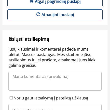
Atgal į pagrindinį puslapį
Atnaujinti puslapį
Išsiųsti atsiliepimą
Jūsų klausimai ir komentarai padeda mums
plėtoti Mascus paslaugas. Mes skaitome jūsų
atsiliepimus ir, jei prašote, atsakome į juos kiek
galima greičiau.
Noriu gauti atsakymą į pateiktą užklausą