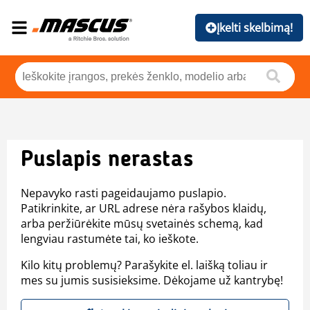
Įkelti skelbimą!
Puslapis nerastas
Nepavyko rasti pageidaujamo puslapio.
Patikrinkite, ar URL adrese nėra rašybos klaidų,
arba peržiūrėkite mūsų svetainės schemą, kad
lengviau rastumėte tai, ko ieškote.
Kilo kitų problemų? Parašykite el. laišką toliau ir
mes su jumis susisieksime. Dėkojame už kantrybę!