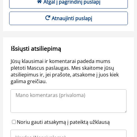
Atgal į pagrindinį puslapį
Atnaujinti puslapį
Išsiųsti atsiliepimą
Jūsų klausimai ir komentarai padeda mums
plėtoti Mascus paslaugas. Mes skaitome jūsų
atsiliepimus ir, jei prašote, atsakome į juos kiek
galima greičiau.
Noriu gauti atsakymą į pateiktą užklausą