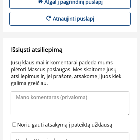
Atgal į pagrindinį puslapį
Atnaujinti puslapį
Išsiųsti atsiliepimą
Jūsų klausimai ir komentarai padeda mums
plėtoti Mascus paslaugas. Mes skaitome jūsų
atsiliepimus ir, jei prašote, atsakome į juos kiek
galima greičiau.
Noriu gauti atsakymą į pateiktą užklausą