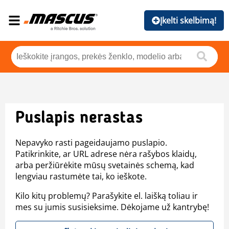
Įkelti skelbimą!
Puslapis nerastas
Nepavyko rasti pageidaujamo puslapio.
Patikrinkite, ar URL adrese nėra rašybos klaidų,
arba peržiūrėkite mūsų svetainės schemą, kad
lengviau rastumėte tai, ko ieškote.
Kilo kitų problemų? Parašykite el. laišką toliau ir
mes su jumis susisieksime. Dėkojame už kantrybę!