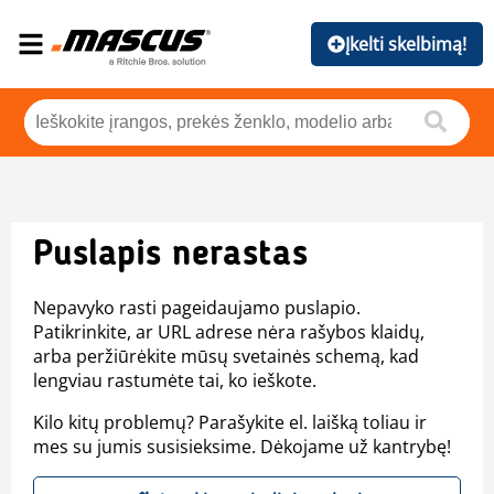
Įkelti skelbimą!
Puslapis nerastas
Nepavyko rasti pageidaujamo puslapio.
Patikrinkite, ar URL adrese nėra rašybos klaidų,
arba peržiūrėkite mūsų svetainės schemą, kad
lengviau rastumėte tai, ko ieškote.
Kilo kitų problemų? Parašykite el. laišką toliau ir
mes su jumis susisieksime. Dėkojame už kantrybę!