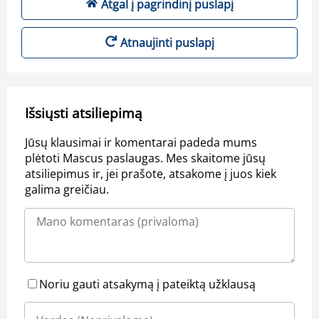
Atgal į pagrindinį puslapį
Atnaujinti puslapį
Išsiųsti atsiliepimą
Jūsų klausimai ir komentarai padeda mums
plėtoti Mascus paslaugas. Mes skaitome jūsų
atsiliepimus ir, jei prašote, atsakome į juos kiek
galima greičiau.
Noriu gauti atsakymą į pateiktą užklausą