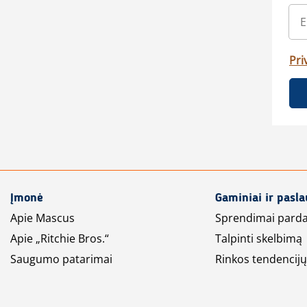
Pri
Įmonė
Gaminiai ir pasl
Apie Mascus
Sprendimai pard
Apie „Ritchie Bros.“
Talpinti skelbimą
Saugumo patarimai
Rinkos tendencijų