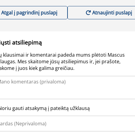
Atgal į pagrindinį puslapį
Atnaujinti puslapį
iųsti atsiliepimą
ų klausimai ir komentarai padeda mums plėtoti Mascus
laugas. Mes skaitome jūsų atsiliepimus ir, jei prašote,
akome į juos kiek galima greičiau.
Noriu gauti atsakymą į pateiktą užklausą