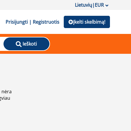
Lietuvių
|
EUR
Prisijungti | Registruotis
Įkelti skelbimą!
Ieškoti
e nėra
gviau