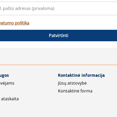
vatumo politika
Patvirtinti
augos
Kontaktinė informacija
avėjams
Jūsų atstovybė
Kontaktinė forma
 ataskaita