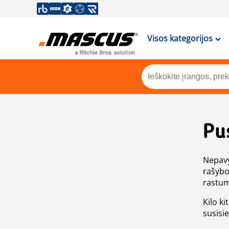
Visos kategorijos
Pu
Nepavy
rašybo
rastum
Kilo ki
susisi