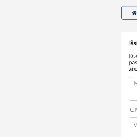
Išs
Jūs
pas
ats