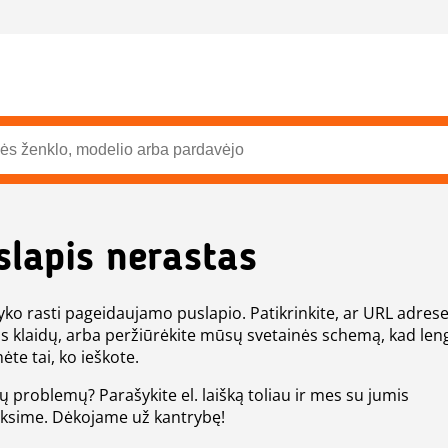
slapis nerastas
ko rasti pageidaujamo puslapio. Patikrinkite, ar URL adres
s klaidų, arba peržiūrėkite mūsų svetainės schemą, kad len
ėte tai, ko ieškote.
tų problemų? Parašykite el. laišką toliau ir mes su jumis
eksime. Dėkojame už kantrybę!