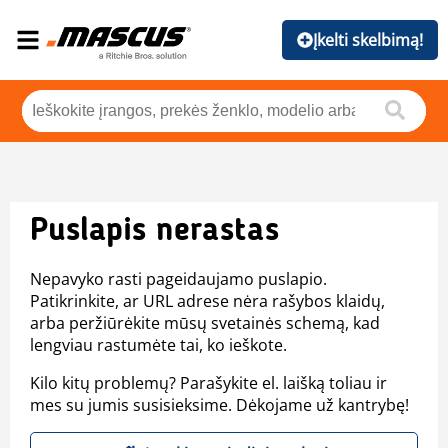
Įkelti skelbimą!
Puslapis nerastas
Nepavyko rasti pageidaujamo puslapio.
Patikrinkite, ar URL adrese nėra rašybos klaidų,
arba peržiūrėkite mūsų svetainės schemą, kad
lengviau rastumėte tai, ko ieškote.
Kilo kitų problemų? Parašykite el. laišką toliau ir
mes su jumis susisieksime. Dėkojame už kantrybę!