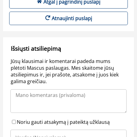
Atgal į pagrindinį puslapį
Atnaujinti puslapį
Išsiųsti atsiliepimą
Jūsų klausimai ir komentarai padeda mums
plėtoti Mascus paslaugas. Mes skaitome jūsų
atsiliepimus ir, jei prašote, atsakome į juos kiek
galima greičiau.
Noriu gauti atsakymą į pateiktą užklausą