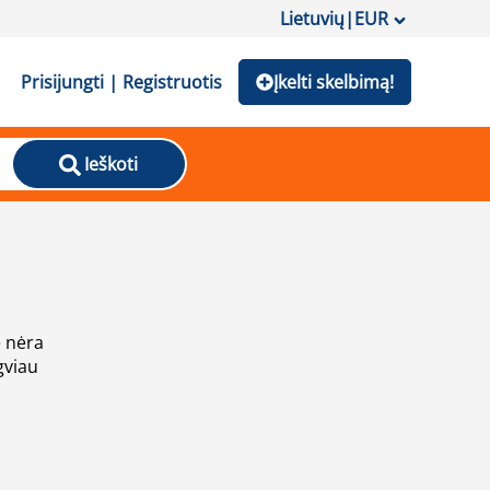
Lietuvių
|
EUR
Prisijungti | Registruotis
Įkelti skelbimą!
Ieškoti
e nėra
gviau