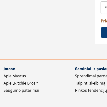
Pri
Įmonė
Gaminiai ir pasl
Apie Mascus
Sprendimai pard
Apie „Ritchie Bros.“
Talpinti skelbimą
Saugumo patarimai
Rinkos tendencijų