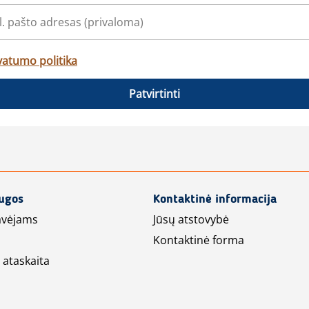
vatumo politika
Patvirtinti
augos
Kontaktinė informacija
avėjams
Jūsų atstovybė
Kontaktinė forma
 ataskaita