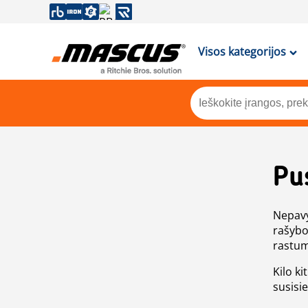
Visos kategorijos
Pu
Nepavy
rašybo
rastum
Kilo ki
susisi