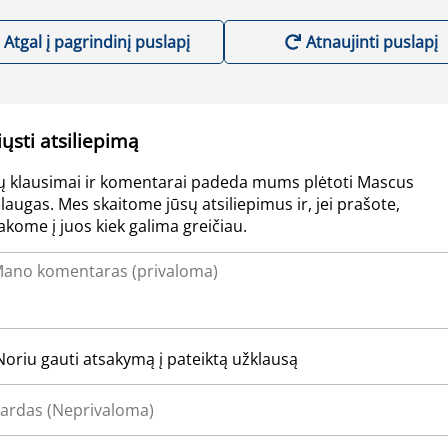
Atgal į pagrindinį puslapį
Atnaujinti puslapį
iųsti atsiliepimą
ų klausimai ir komentarai padeda mums plėtoti Mascus
laugas. Mes skaitome jūsų atsiliepimus ir, jei prašote,
akome į juos kiek galima greičiau.
Noriu gauti atsakymą į pateiktą užklausą