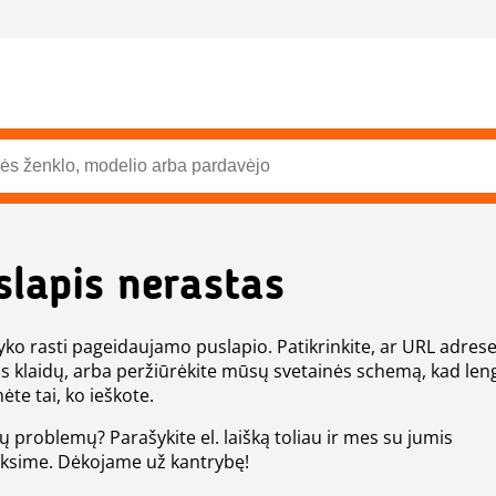
slapis nerastas
ko rasti pageidaujamo puslapio. Patikrinkite, ar URL adres
s klaidų, arba peržiūrėkite mūsų svetainės schemą, kad len
ėte tai, ko ieškote.
tų problemų? Parašykite el. laišką toliau ir mes su jumis
eksime. Dėkojame už kantrybę!