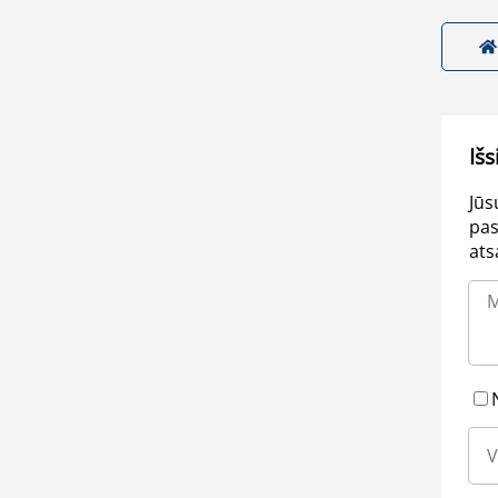
Išs
Jūs
pas
ats